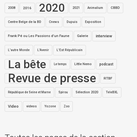
2020
2016
2021
CBBD
2008
Animalium
Centre Belge de la BD
Dupuis
Exposition
Cnews
interview
Frank Pé ou Les Passions d’un Faune
Galerie
L'autre Monde
L'Avenir
L'Est Républicain
La bête
Little Nemo
podcast
Le temps
Revue de presse
RTBF
Sélection 2020
République de Seine et Marne
Spirou
TeleBXL
Video
videos
Yozone
Zoo