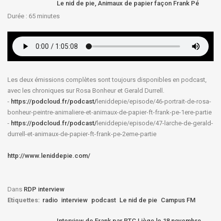
Le nid de pie, Animaux de papier façon Frank Pé
Durée : 65
minutes
Les deux émissions complètes sont toujours disponibles en podcast,
avec les chroniques sur Rosa Bonheur et Gerald Durrell.
-
https://podcloud.fr/podcast/
leniddepie/episode/46-
portrait-de-rosa-
bonheur-
peintre-animaliere-et-animaux-
de-papier-ft-frank-pe-1ere-
partie
-
https://podcloud.fr/podcast/
leniddepie/episode/47-larche-
de-gerald-
durrell-et-animaux-
de-papier-ft-frank-pe-2eme-
partie
http://www.leniddepie.com/
Dans
RDP interview
Etiquettes:
radio
interview
podcast
Le nid de pie
Campus FM
Interview de Frank par RTC Liège le 18 novembre