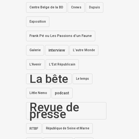
Centre Belge de la BD
Dupuis
Cnews
Exposition
Frank Pé ou Les Passions d’un Faune
interview
Galerie
L'autre Monde
L'Avenir
L'Est Républicain
La bête
Le temps
Little Nemo
podcast
Revue de
presse
RTBF
République de Seine et Marne