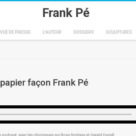
Frank Pé
VUE DE PRESSE
L'AUTEUR
DOSSIERS
SCULPTURES
 papier façon Frank Pé
podcast, avec les chroniques sur Rosa Bonheur et Gerald Durrell.