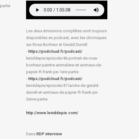
partie
Les deux émissions complètes sont toujours
disponibles en podcast, avec les chroniques
sur Rosa Bonheur et Gerald Durrell.
-
https://podcloud.fr/podcast/
leniddepie/episode/46-
portrait-de-rosa-
bonheur-
peintre-animaliere-et-animaux-
de-
papier-ft-frank-pe-1ere-
partie
-
https://podcloud.fr/podcast/
leniddepie/episode/47-larche-
de-gerald-
durrell-et-animaux-
de-papier-ft-frank-pe-
2eme-
partie
http://www.leniddepie.com/
Dans
RDP interview