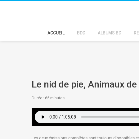
ACCUEIL
BDD
ALBUMS BD
RE
Le nid de pie, Animaux de
Durée : 65
minutes
Les deux émissions complètes sont toujours disponibles en 