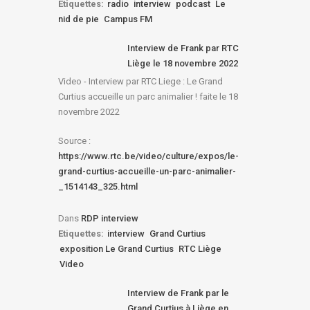
Etiquettes:
radio
interview
podcast
Le
nid de pie
Campus FM
Interview de Frank par RTC
Liège le 18 novembre 2022
Video - Interview par RTC Liege : Le Grand
Curtius accueille un parc animalier ! faite le 18
novembre 2022
Source :
https://www.rtc.be/video/culture/expos/le-
grand-curtius-accueille-un-parc-animalier-
_1514143_325.html
Dans
RDP interview
Etiquettes:
interview
Grand Curtius
exposition Le Grand Curtius
RTC Liège
Video
Interview de Frank par le
Grand Curtius à Liège en