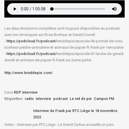
Les deux émissions complètes sont toujours disponibles en podcast,
avec les chroniques sur Rosa Bonheur et Gerald Durrell.
-
https://podcloud.fr/podcast/
leniddepie/episode/46-
portrait-de-rosa-
bonheur-
peintre-animaliere-et-animaux-
de-papier-ft-frank-pe-1ere-
partie
-
https://podcloud.fr/podcast/
leniddepie/episode/47-larche-
de-gerald-
durrell-et-animaux-
de-papier-ft-frank-pe-2eme-
partie
http://www.leniddepie.com/
Dans
RDP interview
Etiquettes:
radio
interview
podcast
Le nid de pie
Campus FM
Interview de Frank par RTC Liège le 18 novembre
2022
Video - Interview par RTC Liege : Le Grand Curtius accueille un parc