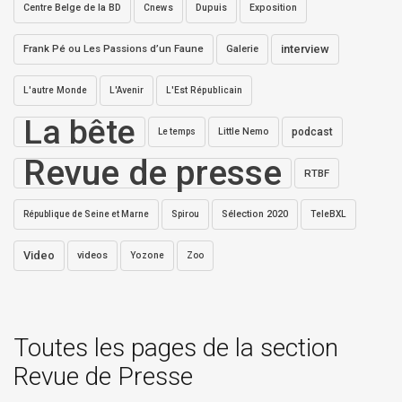
Centre Belge de la BD
Dupuis
Exposition
Cnews
interview
Frank Pé ou Les Passions d’un Faune
Galerie
L'autre Monde
L'Avenir
L'Est Républicain
La bête
Little Nemo
podcast
Le temps
Revue de presse
RTBF
Sélection 2020
République de Seine et Marne
Spirou
TeleBXL
Video
videos
Yozone
Zoo
Toutes les pages de la section
Revue de Presse