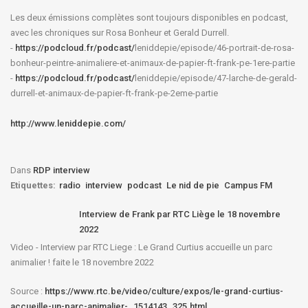
Les deux émissions complètes sont toujours disponibles en podcast,
avec les chroniques sur Rosa Bonheur et Gerald Durrell.
-
https://podcloud.fr/podcast/
leniddepie/episode/46-
portrait-de-rosa-
bonheur-
peintre-animaliere-et-animaux-
de-papier-ft-frank-pe-1ere-
partie
-
https://podcloud.fr/podcast/
leniddepie/episode/47-larche-
de-gerald-
durrell-et-animaux-
de-papier-ft-frank-pe-2eme-
partie
http://www.leniddepie.com/
Dans
RDP interview
Etiquettes:
radio
interview
podcast
Le nid de pie
Campus FM
Interview de Frank par RTC Liège le 18 novembre
2022
Video - Interview par RTC Liege : Le Grand Curtius accueille un parc
animalier ! faite le 18 novembre 2022
Source :
https://www.rtc.be/video/culture/expos/le-grand-curtius-
accueille-un-parc-animalier-_1514143_325.html