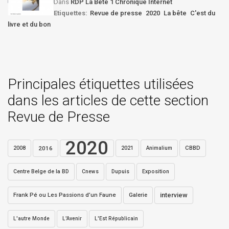
Dans
RDP La Bête 1 Chronique Internet
Etiquettes:
Revue de presse
2020
La bête
C'est du
livre et du bon
Principales étiquettes utilisées
dans les articles de cette section
Revue de Presse
2020
2016
2021
CBBD
2008
Animalium
Centre Belge de la BD
Dupuis
Exposition
Cnews
interview
Frank Pé ou Les Passions d’un Faune
Galerie
L'autre Monde
L'Avenir
L'Est Républicain