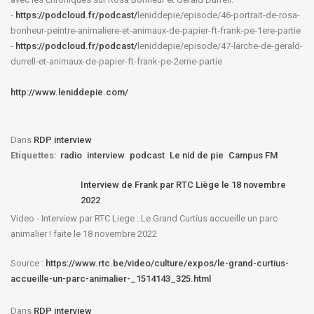
-
https://podcloud.fr/podcast/
leniddepie/episode/46-
portrait-de-rosa-
bonheur-
peintre-animaliere-et-animaux-
de-papier-ft-frank-pe-1ere-
partie
-
https://podcloud.fr/podcast/
leniddepie/episode/47-larche-
de-gerald-
durrell-et-animaux-
de-papier-ft-frank-pe-2eme-
partie
http://www.leniddepie.com/
Dans
RDP interview
Etiquettes:
radio
interview
podcast
Le nid de pie
Campus FM
Interview de Frank par RTC Liège le 18 novembre
2022
Video - Interview par RTC Liege : Le Grand Curtius accueille un parc
animalier ! faite le 18 novembre 2022
Source :
https://www.rtc.be/video/culture/expos/le-grand-curtius-
accueille-un-parc-animalier-_1514143_325.html
Dans
RDP interview