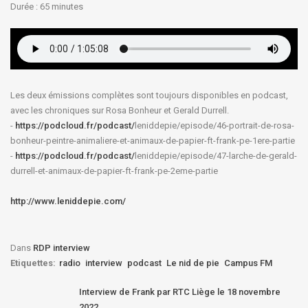
Durée : 65
minutes
Les deux émissions complètes sont toujours disponibles en podcast,
avec les chroniques sur Rosa Bonheur et Gerald Durrell.
-
https://podcloud.fr/podcast/
leniddepie/episode/46-
portrait-de-rosa-
bonheur-
peintre-animaliere-et-animaux-
de-papier-ft-frank-pe-1ere-
partie
-
https://podcloud.fr/podcast/
leniddepie/episode/47-larche-
de-gerald-
durrell-et-animaux-
de-papier-ft-frank-pe-2eme-
partie
http://www.leniddepie.com/
Dans
RDP interview
Etiquettes:
radio
interview
podcast
Le nid de pie
Campus FM
Interview de Frank par RTC Liège le 18 novembre
2022