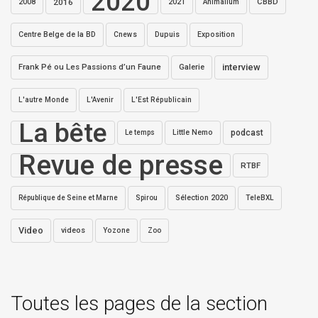
2020
2016
2021
CBBD
2008
Animalium
Centre Belge de la BD
Dupuis
Exposition
Cnews
interview
Frank Pé ou Les Passions d’un Faune
Galerie
L'autre Monde
L'Avenir
L'Est Républicain
La bête
Little Nemo
podcast
Le temps
Revue de presse
RTBF
Sélection 2020
République de Seine et Marne
Spirou
TeleBXL
Video
videos
Yozone
Zoo
Toutes les pages de la section