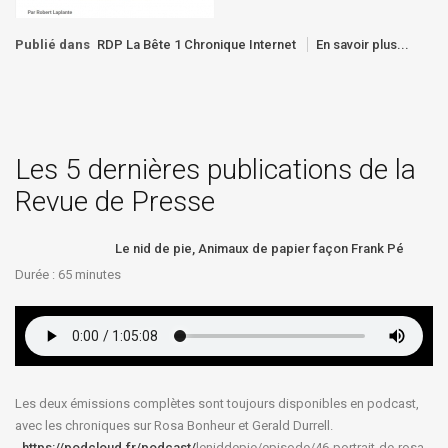
Publié dans
RDP La Bête 1 Chronique Internet
En savoir plus...
Les 5 dernières publications de la
Revue de Presse
Le nid de pie, Animaux de papier façon Frank Pé
Durée : 65
minutes
Les deux émissions complètes sont toujours disponibles en podcast,
avec les chroniques sur Rosa Bonheur et Gerald Durrell.
-
https://podcloud.fr/podcast/
leniddepie/episode/46-
portrait-de-rosa-