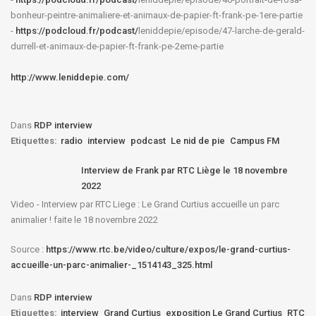
bonheur-
peintre-animaliere-et-animaux-
de-papier-ft-frank-pe-1ere-
partie
-
https://podcloud.fr/podcast/
leniddepie/episode/47-larche-
de-gerald-
durrell-et-animaux-
de-papier-ft-frank-pe-2eme-
partie
http://www.leniddepie.com/
Dans
RDP interview
Etiquettes:
radio
interview
podcast
Le nid de pie
Campus FM
Interview de Frank par RTC Liège le 18 novembre
2022
Video - Interview par RTC Liege : Le Grand Curtius accueille un parc
animalier ! faite le 18 novembre 2022
Source :
https://www.rtc.be/video/culture/expos/le-grand-curtius-
accueille-un-parc-animalier-_1514143_325.html
Dans
RDP interview
Etiquettes:
interview
Grand Curtius
exposition Le Grand Curtius
RTC