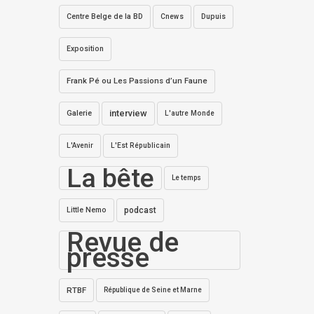
Centre Belge de la BD
Dupuis
Cnews
Exposition
Frank Pé ou Les Passions d’un Faune
interview
Galerie
L'autre Monde
L'Avenir
L'Est Républicain
La bête
Le temps
Little Nemo
podcast
Revue de
presse
RTBF
République de Seine et Marne