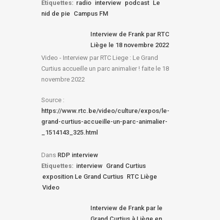
Etiquettes:
radio
interview
podcast
Le
nid de pie
Campus FM
Interview de Frank par RTC
Liège le 18 novembre 2022
Video - Interview par RTC Liege : Le Grand
Curtius accueille un parc animalier ! faite le 18
novembre 2022
Source :
https://www.rtc.be/video/culture/expos/le-
grand-curtius-accueille-un-parc-animalier-
_1514143_325.html
Dans
RDP interview
Etiquettes:
interview
Grand Curtius
exposition Le Grand Curtius
RTC Liège
Video
Interview de Frank par le
Grand Curtius à Liège en