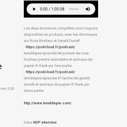
Les deux émissions complètes sont toujours
disponibles en podcast, avec les chroniques
sur Rosa Bonheur et Gerald Durrell.
-
https://podcloud.fr/podcast/
leniddepie/episode/46-
portrait-de-rosa-
bonheur-
peintre-animaliere-et-animaux-
de-
e
papier-ft-frank-pe-1ere-
partie
-
https://podcloud.fr/podcast/
leniddepie/episode/47-larche-
de-gerald-
durrell-et-animaux-
de-papier-ft-frank-pe-
a min 3:30
2eme-
partie
http://www.leniddepie.com/
Dans
RDP interview