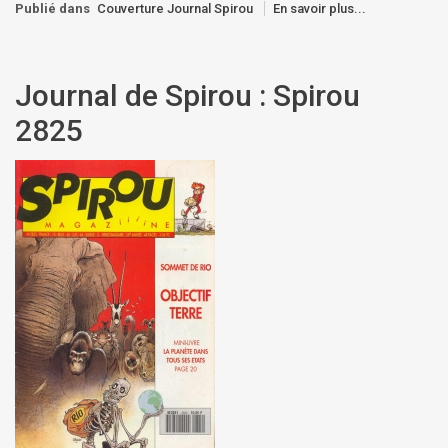
Publié dans
Couverture Journal Spirou
En savoir plus...
Journal de Spirou : Spirou
2825