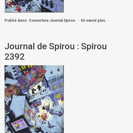
Publié dans
Couverture Journal Spirou
En savoir plus...
Journal de Spirou : Spirou
2392