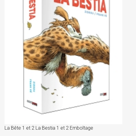
La
D
La Bête 1 et 2 La Bestia 1 et 2 Emboîtage
Et
Bê