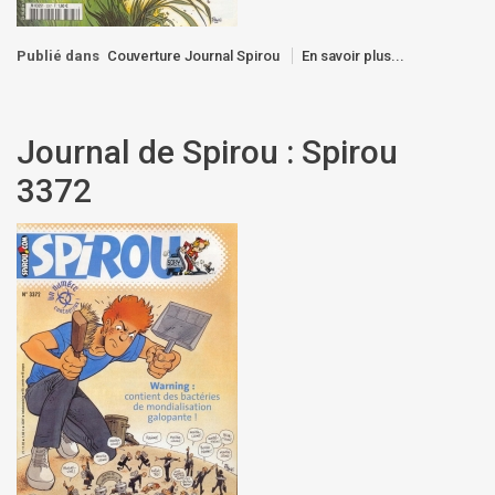
Publié dans
Couverture Journal Spirou
En savoir plus...
Journal de Spirou : Spirou
3372