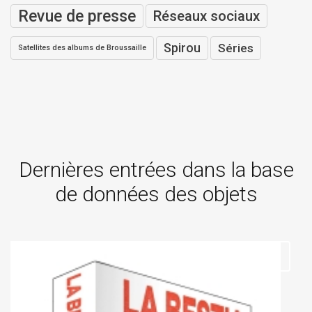
Revue de presse
Réseaux sociaux
Spirou
Séries
Satellites des albums de Broussaille
Dernières entrées dans la base
de données des objets