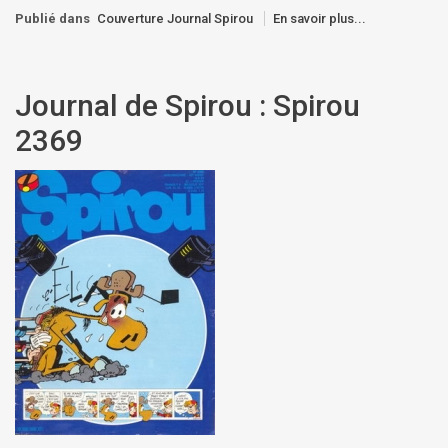
Publié dans
Couverture Journal Spirou
En savoir plus...
Journal de Spirou : Spirou
2369