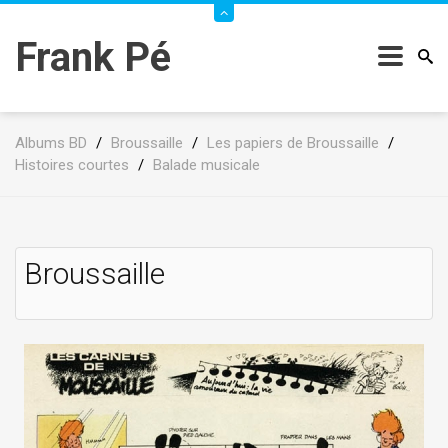
Frank Pé
Albums BD
/
Broussaille
/
Les papiers de Broussaille
/
Histoires courtes
/
Balade musicale
Broussaille