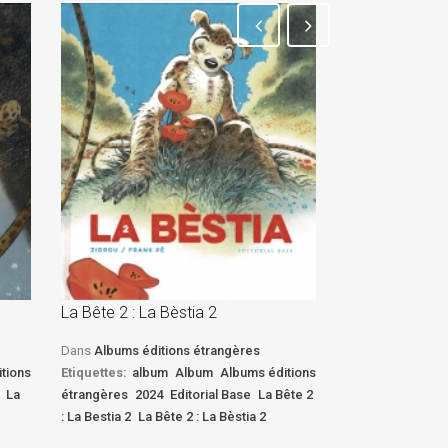
La Bête 2 : La Bèstia 2
La Bête 2 : La 
Dans
Albums éditions étrangères
Dans
Albums édi
tions
Etiquettes:
album
Album
Albums éditions
Etiquettes:
albu
La
étrangères
2024
Editorial Base
La Bête 2
étrangères
2024
: La Bestia 2
La Bête 2 : La Bèstia 2
: La Bestia 2