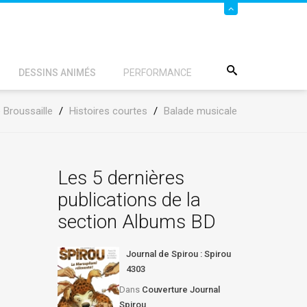
DESSINS ANIMÉS
PERFORMANCE
 Broussaille
/
Histoires courtes
/
Balade musicale
Les 5 dernières
publications de la
section Albums BD
Journal de Spirou : Spirou
4303
Dans
Couverture Journal
Spirou