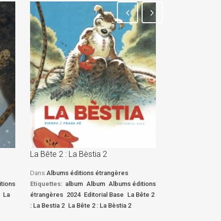
La Bête 2 : La Bèstia 2
La Bête 2 : La 
Dans
Albums éditions étrangères
Dans
Albums édi
tions
Etiquettes:
album
Album
Albums éditions
Etiquettes:
albu
La
étrangères
2024
Editorial Base
La Bête 2
étrangères
2024
: La Bestia 2
La Bête 2 : La Bèstia 2
: La Bestia 2