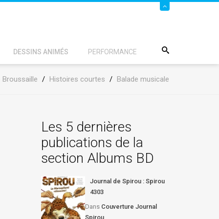
DESSINS ANIMÉS
PERFORMANCE
 Broussaille
/
Histoires courtes
/
Balade musicale
Les 5 dernières
publications de la
section Albums BD
Journal de Spirou : Spirou
4303
Dans
Couverture Journal
Spirou