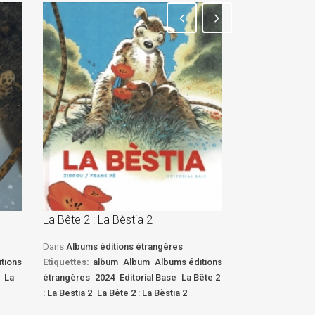
La Bête 2 : La Bèstia 2
La Bête 2 : La 
Dans
Albums éditions étrangères
Dans
Albums édi
tions
Etiquettes:
album
Album
Albums éditions
Etiquettes:
albu
La
étrangères
2024
Editorial Base
La Bête 2
étrangères
2024
: La Bestia 2
La Bête 2 : La Bèstia 2
: La Bestia 2