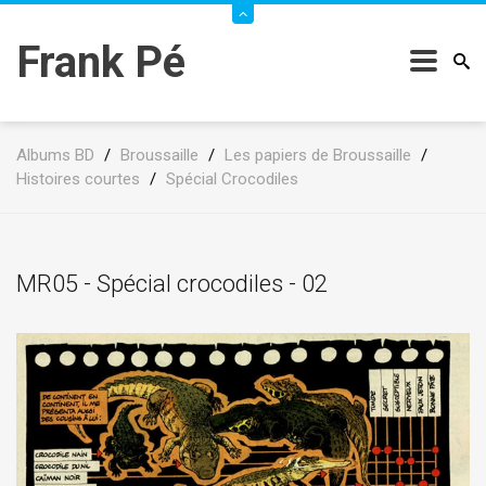
Frank Pé
Albums BD
/
Broussaille
/
Les papiers de Broussaille
/
Histoires courtes
/
Spécial Crocodiles
MR05 - Spécial crocodiles - 02