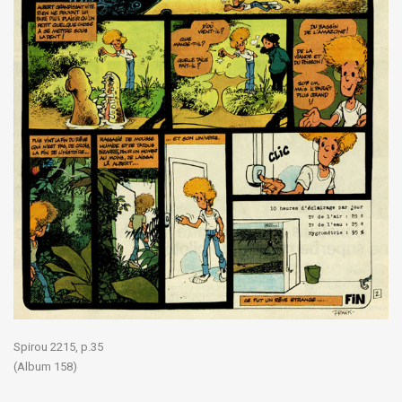
Spirou 2215, p.35
(Album 158)