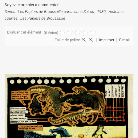
Soyez le premier à commenter!
Séries
Les Papiers de Broussaille parus dans Spirou
1980
Histoires
courtes
Les Papiers de Broussaille
Évaluer cet élément
(0 Votes)
Taille de police
Imprimer
E-mail