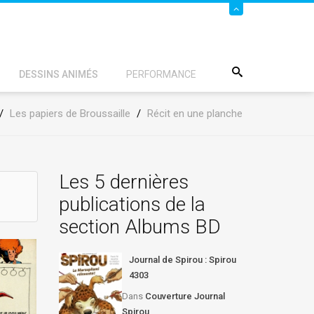
DESSINS ANIMÉS
PERFORMANCE
/
Les papiers de Broussaille
/
Récit en une planche
Les 5 dernières
publications de la
section Albums BD
Journal de Spirou : Spirou
4303
Dans
Couverture Journal
Spirou