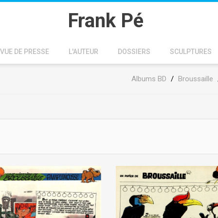
Frank Pé
VUE DE PRESSE
L'AUTEUR
DOSSIERS
SCULPTURES
Albums BD
/
Broussaille