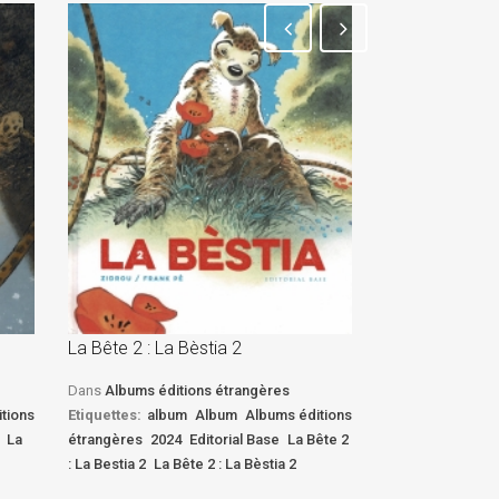
La Bête 2 : La Bèstia 2
La Bête 2 : La 
Dans
Albums éditions étrangères
Dans
Albums édi
tions
Etiquettes:
album
Album
Albums éditions
Etiquettes:
albu
La
étrangères
2024
Editorial Base
La Bête 2
étrangères
2024
: La Bestia 2
La Bête 2 : La Bèstia 2
: La Bestia 2