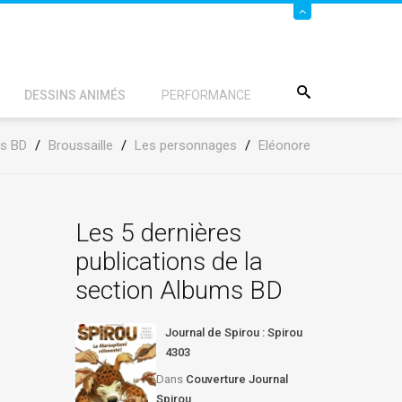
DESSINS ANIMÉS
PERFORMANCE
s BD
/
Broussaille
/
Les personnages
/
Eléonore
Les 5 dernières
publications de la
section Albums BD
Journal de Spirou : Spirou
4303
Dans
Couverture Journal
Spirou