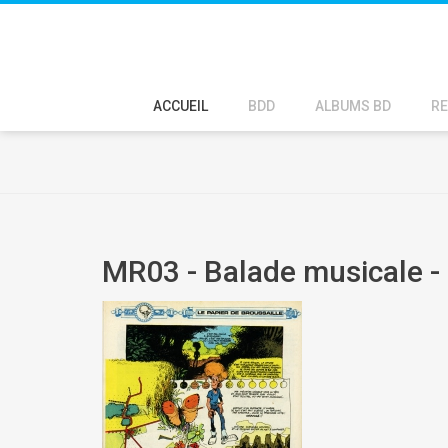
ACCUEIL
BDD
ALBUMS BD
RE
MR03 - Balade musicale -