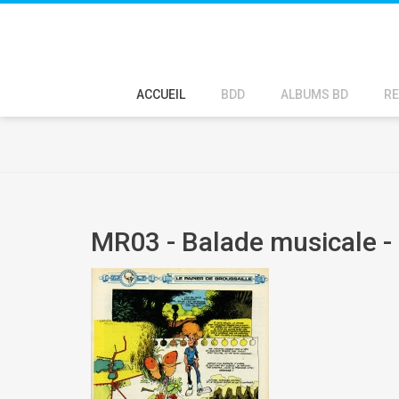
ACCUEIL
BDD
ALBUMS BD
RE
MR03 - Balade musicale -