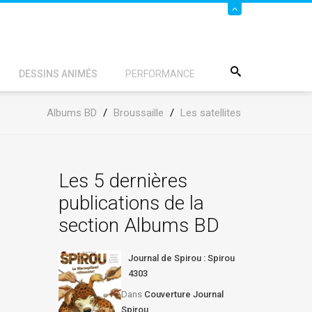
DESSINS ANIMÉS
PERFORMANCE
Albums BD
/
Broussaille
/
Les satellites
Les 5 dernières
publications de la
section Albums BD
Journal de Spirou : Spirou
4303
Dans
Couverture Journal
Spirou