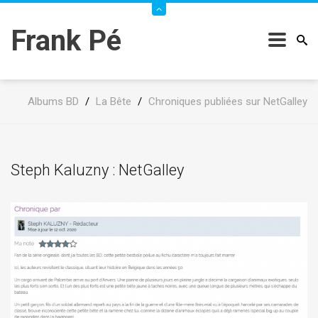
Frank Pé
Albums BD
/
La Bête
/
Chroniques publiées sur NetGalley
Steph Kaluzny : NetGalley