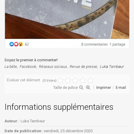
Soyez le premier à commenter!
La bête
Facebook
Réseaux sociaux
Revue de presse
Lukǝ Tambǝur
Évaluer cet élément
(0 Votes)
Taille de police
Imprimer
E-mail
Informations supplémentaires
Auteur:
Lukǝ Tambǝur
Date de publication:
vendredi, 25 décembre 2020