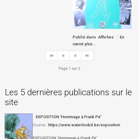
Publié dans
Affiches
En
savoir plus...
Page 1 sur 2
Les 5 dernières publications sur le
site
EXPOSITION ‘Hommage à Frank Pé’
Source :
https://www.waterloobd.be/exposition
EXPOSITION
‘Hommage à
Frank Pé
’