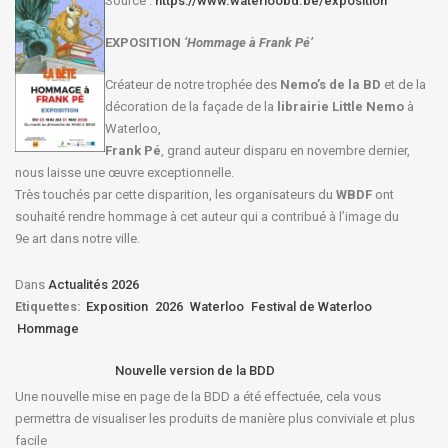
Source :
https://www.waterloobd.be/exposition
EXPOSITION
‘Hommage à
Frank Pé
’
Créateur de notre trophée des
Nemo’s de la BD
et de la
décoration de la façade de la
librairie Little Nemo
à
Waterloo,
Frank Pé
, grand auteur disparu en novembre dernier,
nous laisse une œuvre exceptionnelle.
Très touchés par cette disparition, les organisateurs du
WBDF
ont
souhaité rendre hommage à cet auteur qui a contribué à l’image du
9e art dans notre ville.
Dans
Actualités 2026
Etiquettes:
Exposition
2026
Waterloo
Festival de Waterloo
Hommage
Nouvelle version de la BDD
Une nouvelle mise en page de la BDD a été effectuée, cela vous
permettra de visualiser les produits de manière plus conviviale et plus
facile