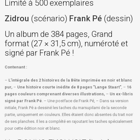
Limité à 500 exemplaires
Zidrou
(scénario)
Frank Pé
(dessin)
Un album de 384 pages, Grand
format (27 × 31,5 cm), numéroté et
signé par Frank Pé !
Contenant :
–
L'intégrale des 2 histoires de la Bête imprimée en noir et blanc
pur,
–
Une histoire courte inédite de 8 pages "Lange Staart"
, –
16
pages couleurs comprenant diverses illustrations,
–
Un ex-libris
signé par Frank Pé
. – Une postface de Frank Pé, – Dans sa version
initiale, Frank Pé a dessiné les taches du marsupilami de la seconde
partie, uniquement en couleurs. Elles étaient donc absentes du trait noir
de ses planches. Il les a complété en rajoutant les taches spécialement
pour cette édition noir et blanc.