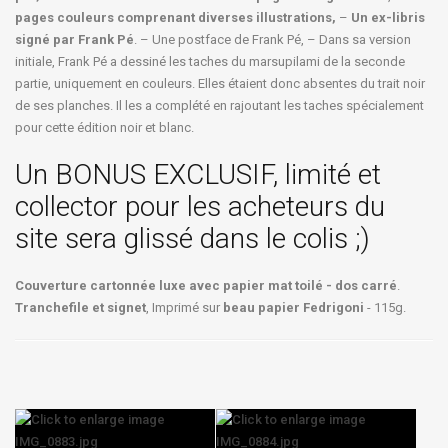
pages couleurs comprenant diverses illustrations,
–
Un ex-libris
signé par Frank Pé
. – Une postface de Frank Pé, – Dans sa version
initiale, Frank Pé a dessiné les taches du marsupilami de la seconde
partie, uniquement en couleurs. Elles étaient donc absentes du trait noir
de ses planches. Il les a complété en rajoutant les taches spécialement
pour cette édition noir et blanc.
Un BONUS EXCLUSIF, limité et
collector pour les acheteurs du
site sera glissé dans le colis ;)
Couverture cartonnée luxe avec papier mat toilé - dos carré
.
Tranchefile et signet
, Imprimé sur
beau papier Fedrigoni
- 115g.