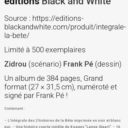
editions
Black and White
Source : https://editions-
blackandwhite.com/produit/integrale-
la-bete/
Limité à 500 exemplaires
Zidrou
(scénario)
Frank Pé
(dessin)
Un album de 384 pages, Grand
format (27 × 31,5 cm), numéroté et
signé par Frank Pé !
Contenant :
–
L'intégrale des 2 histoires de la Bête imprimée en noir et blanc
pur,
–
Une histoire courte inédite de 8 pages "Lange Staart"
, –
16