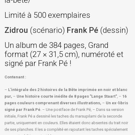
la-bete/
Limité à 500 exemplaires
Zidrou
(scénario)
Frank Pé
(dessin)
Un album de 384 pages, Grand
format (27 × 31,5 cm), numéroté et
signé par Frank Pé !
Contenant :
–
L'intégrale des 2 histoires de la Bête imprimée en noir et blanc
pur,
–
Une histoire courte inédite de 8 pages "Lange Staart"
, –
16
pages couleurs comprenant diverses illustrations,
–
Un ex-libris
signé par Frank Pé
. – Une postface de Frank Pé, – Dans sa version
initiale, Frank Pé a dessiné les taches du marsupilami de la seconde
partie, uniquement en couleurs. Elles étaient donc absentes du trait noir
de ses planches. Il les a complété en rajoutant les taches spécialement