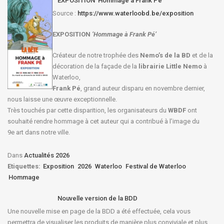
EXPOSITION ‘Hommage à Frank Pé’
Source :
https://www.waterloobd.be/exposition
EXPOSITION
‘Hommage à
Frank Pé
’
Créateur de notre trophée des
Nemo’s de la BD
et de la
décoration de la façade de la
librairie Little Nemo
à
Waterloo,
Frank Pé
, grand auteur disparu en novembre dernier,
nous laisse une œuvre exceptionnelle.
Très touchés par cette disparition, les organisateurs du
WBDF
ont
souhaité rendre hommage à cet auteur qui a contribué à l’image du
9e art dans notre ville.
Dans
Actualités 2026
Etiquettes:
Exposition
2026
Waterloo
Festival de Waterloo
Hommage
Nouvelle version de la BDD
Une nouvelle mise en page de la BDD a été effectuée, cela vous
permettra de visualiser les produits de manière plus conviviale et plus