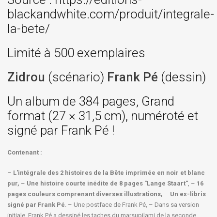
blackandwhite.com/produit/integrale-
la-bete/
Limité à 500 exemplaires
Zidrou
(scénario)
Frank Pé
(dessin)
Un album de 384 pages, Grand
format (27 × 31,5 cm), numéroté et
signé par Frank Pé !
Contenant :
–
L'intégrale des 2 histoires de la Bête imprimée en noir et blanc
pur,
–
Une histoire courte inédite de 8 pages "Lange Staart"
, –
16
pages couleurs comprenant diverses illustrations,
–
Un ex-libris
signé par Frank Pé
. – Une postface de Frank Pé, – Dans sa version
initiale, Frank Pé a dessiné les taches du marsupilami de la seconde