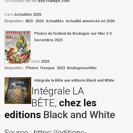
Le nouveau lien est
bdd.frankpe.com
Dans
Actualités 2026
Etiquettes:
BDD
2026
Actualités
Actualité annoncée en 2026
Photos du festival de Boulogne-sur-Mer 2-3
Decembre 2023
Dans
2023
Etiquettes:
Photos
fresque
2023
BoulognesurMer
Intégrale la Bête aux editions Black and White
Intégrale LA
BÊTE,
chez les
editions
Black and White
Source : https://editions-