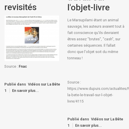
revisités
l'objet-livre
Le Marsupilami étant un animal
sauvage, les auteurs avaient tout à
fait conscience qu'ils devraient
êtres assez "brutes", "cash", sur
certaines séquences. Il fallait
donc que l'objet soit du même
tonneau !
Source :
Fnac
Source :
Publié dans
Vidéos sur La Bête
https://www.dupuis.com/actualites/
1
En savoir plus...
la-bete-le-travail-sur-l-objet-
livre/4115
Publié dans
Vidéos sur La Bête
1
En savoir plus...