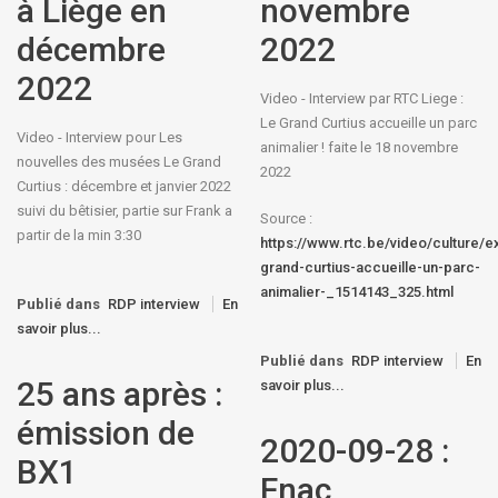
à Liège en
novembre
décembre
2022
2022
Video - Interview par RTC Liege :
Le Grand Curtius accueille un parc
Video - Interview pour Les
animalier ! faite le 18 novembre
nouvelles des musées Le Grand
2022
Curtius : décembre et janvier 2022
suivi du bêtisier, partie sur Frank a
Source :
partir de la min 3:30
https://www.rtc.be/video/culture/e
grand-curtius-accueille-un-parc-
animalier-_1514143_325.html
Publié dans
RDP interview
En
savoir plus...
Publié dans
RDP interview
En
25 ans après :
savoir plus...
émission de
2020-09-28 :
BX1
Fnac