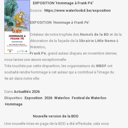
EXPOSITION ‘Hommage à Frank Pé’
Source :
https://www.waterloobd.be/exposition
EXPOSITION
‘Hommage à
Frank Pé
’
Créateur de notre trophée des
Nemo’s de la BD
et de la
décoration de la façade de la
librairie Little Nemo
à
Waterloo,
Frank Pé
, grand auteur disparu en novembre dernier,
nous laisse une œuvre exceptionnelle.
Très touchés par cette disparition, les organisateurs du
WBDF
ont
souhaité rendre hommage à cet auteur qui a contribué à l’image du
9e art dans notre ville.
Dans
Actualités 2026
Etiquettes:
Exposition
2026
Waterloo
Festival de Waterloo
Hommage
Nouvelle version de la BDD
Une nouvelle mise en page de la BDD a été effectuée, cela vous