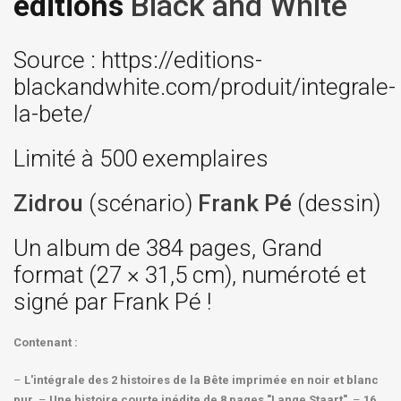
editions
Black and White
Source : https://editions-
blackandwhite.com/produit/integrale-
la-bete/
Limité à 500 exemplaires
Zidrou
(scénario)
Frank Pé
(dessin)
Un album de 384 pages, Grand
format (27 × 31,5 cm), numéroté et
signé par Frank Pé !
Contenant :
–
L'intégrale des 2 histoires de la Bête imprimée en noir et blanc
pur,
–
Une histoire courte inédite de 8 pages "Lange Staart"
, –
16