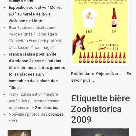
Branly à Paris
Exposition collective " Mer et
BD " au musée de la vie
Wallonne de Liège
Granit
publiera bientôt une
image signée ( Hommage à
Clochette ) et un petit portfolio
des dessins " hommage ".
Frank a réalisé pour la ville
d'Andenne 3 dessins qui vont
être imprimés sur des grandes
Publié dans
Objets-divers
En
toiles placées sur 3
savoir plus...
immeubles de la place des
Tilleuls
Frank, qui en est un membre
Etiquette bière
actif, a fait plusieurs dessins
Zoohistorica
originaux pour
Zoohistorica
.
Nouvelles photos des
bronzes
2009
5 et 6.