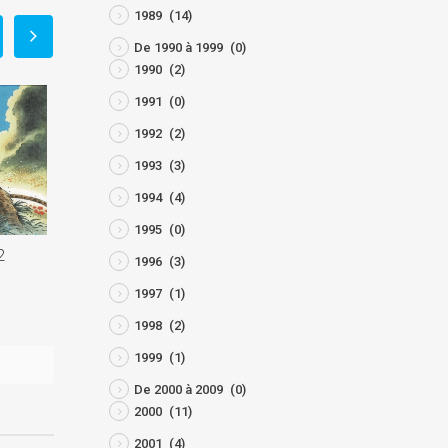
1989
(14)
De 1990 à 1999
(0)
1990
(2)
1991
(0)
1992
(2)
1993
(3)
1994
(4)
1995
(0)
2
La Bête 2 : La Bestia 2
La Bête 2 : Het Beest 2 T
1996
(3)
juin 22, 2025
juin 22, 2025
1997
(1)
1998
(2)
1999
(1)
De 2000 à 2009
(0)
2000
(11)
2001
(4)