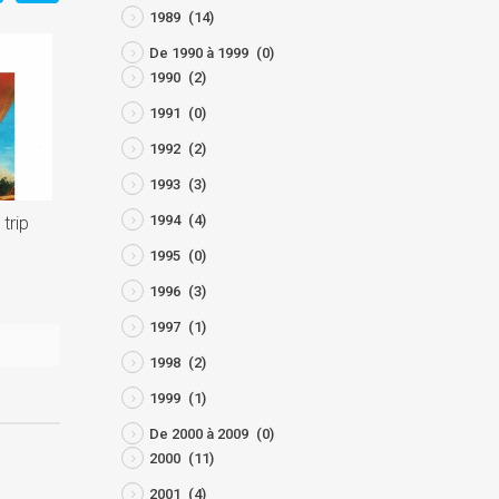
1989
(14)
De 1990 à 1999
(0)
1990
(2)
1991
(0)
1992
(2)
1993
(3)
1994
(4)
trip
21° Brussels International
21° Brussels Internationa
Festival of Fantasy Film
Festival of Fantasy Film
1995
(0)
septembre 16, 2023
septembre 16, 2023
1996
(3)
1997
(1)
1998
(2)
1999
(1)
De 2000 à 2009
(0)
2000
(11)
2001
(4)