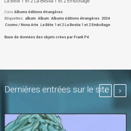
La Bête 1 et 2 La Bestia 1 et 2 Emboîtage
Et
Bê
Dans
Albums éditions étrangères
Etiquettes:
album
Album
Albums éditions étrangères
2024
Cosmo / Nona Arte
La Bête 1 et 2 La Bestia 1 et 2 Emboîtage
Base de données des objets crées par Frank Pé
Dernières entrées sur le site