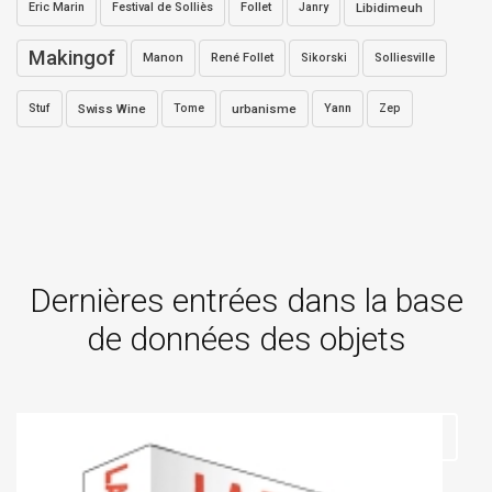
Eric Marin
Festival de Solliès
Follet
Janry
Libidimeuh
Makingof
Manon
René Follet
Sikorski
Solliesville
Stuf
Swiss Wine
Tome
urbanisme
Yann
Zep
Dernières entrées dans la base
de données des objets