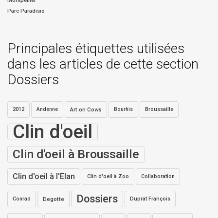
Montpellier
Parc Paradisio
Principales étiquettes utilisées
dans les articles de cette section
Dossiers
2012
Andenne
Art on Cows
Bourhis
Broussaille
Clin d'oeil
Clin d'oeil à Broussaille
Clin d'oeil à l'Elan
Clin d'oeil à Zoo
Collaboration
Dossiers
Conrad
Degotte
Duprat François