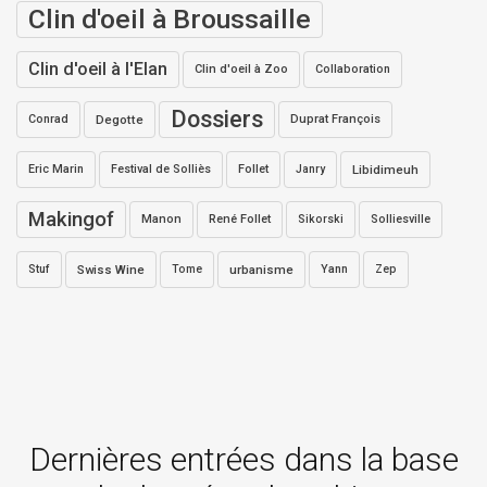
Clin d'oeil à Broussaille
Clin d'oeil à l'Elan
Clin d'oeil à Zoo
Collaboration
Dossiers
Conrad
Degotte
Duprat François
Eric Marin
Festival de Solliès
Follet
Janry
Libidimeuh
Makingof
Manon
René Follet
Sikorski
Solliesville
Stuf
Swiss Wine
Tome
urbanisme
Yann
Zep
Dernières entrées dans la base