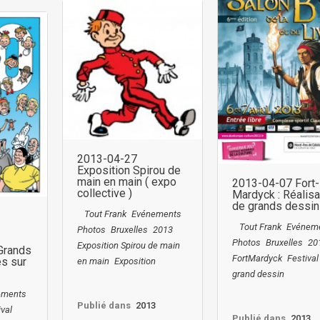
2013-04-27
Exposition Spirou de
main en main ( expo
2013-04-07 Fort-
collective )
Mardyck : Réalisa
de grands dessi
Tout Frank
Evénements
Tout Frank
Evénem
Photos
Bruxelles
2013
Photos
Bruxelles
20
Exposition Spirou de main
 Grands
FortMardyck
Festival
és sur
en main
Exposition
grand dessin
ements
Publié dans
2013
ival
Publié dans
2013