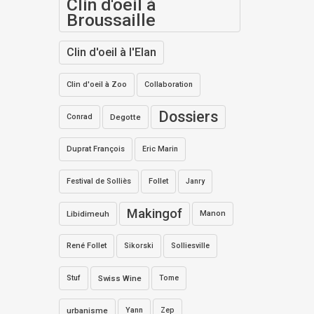
Clin d'oeil à
Broussaille
Clin d'oeil à l'Elan
Clin d'oeil à Zoo
Collaboration
Dossiers
Conrad
Degotte
Duprat François
Eric Marin
Festival de Solliès
Follet
Janry
Makingof
Libidimeuh
Manon
René Follet
Sikorski
Solliesville
Stuf
Swiss Wine
Tome
urbanisme
Yann
Zep