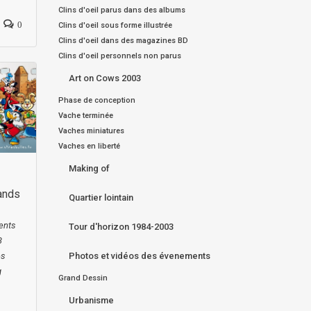
Clins d'oeil parus dans des albums
0
Clins d'oeil sous forme illustrée
Clins d'oeil dans des magazines BD
Clins d'oeil personnels non parus
Art on Cows 2003
Phase de conception
Vache terminée
Vaches miniatures
Vaches en liberté
Making of
rands
Quartier lointain
ents
Tour d'horizon 1984-2003
3
Photos et vidéos des évenements
es
g
Grand Dessin
Urbanisme