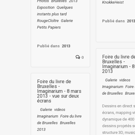
Photos
Bruxelles
2013
KnokkeHeist
Exposition
Quelques
instants plus tard
RougeCloître
Galerie
Publié dans
201
Petits Papiers
Publié dans
2013
Foire du livre d
0
Bruxelles -
Imaginarium - 
2013
Galerie
videos
Foire du livre de
Bruxelles -
Imaginarium
Foire 
Imaginarium - 8 mars
de Bruxelles
Bruxe
2013 - vue sur deux
écrans
Dessins en direct s
Galerie
videos
écrans, mapping v
Imaginarium
Foire du livre
dynamique de 400
de Bruxelles
Bruxelles
dessins projetés s
2013
structure 3D, musi