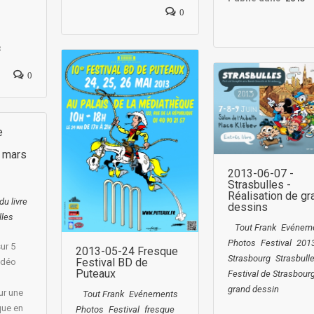
0
3
0
e
8 mars
2013-06-07 -
Strasbulles -
Réalisation de g
du livre
dessins
lles
Tout Frank
Evénem
Photos
Festival
201
ur 5
2013-05-24 Fresque
Strasbourg
Strasbull
Festival BD de
idéo
Puteaux
Festival de Strasbour
grand dessin
ur une
Tout Frank
Evénements
que en
Photos
Festival
fresque