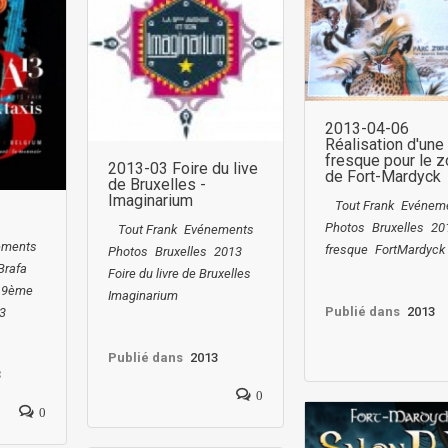
2013-04-06
Réalisation d'une
fresque pour le 
2013-03 Foire du live
de Fort-Mardyck
de Bruxelles -
Imaginarium
Tout Frank
Evénem
Photos
Bruxelles
20
Tout Frank
Evénements
ements
fresque
FortMardyck
Photos
Bruxelles
2013
Brafa
Foire du livre de Bruxelles
e 9ème
Imaginarium
Publié dans
2013
3
Publié dans
2013
3
0
0