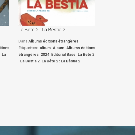
La Bête 2 : La Bèstia 2
La Bête 2 : La 
Dans
Albums éditions étrangères
Dans
Albums édi
tions
Etiquettes:
album
Album
Albums éditions
Etiquettes:
albu
La
étrangères
2024
Editorial Base
La Bête 2
étrangères
2024
: La Bestia 2
La Bête 2 : La Bèstia 2
: La Bestia 2