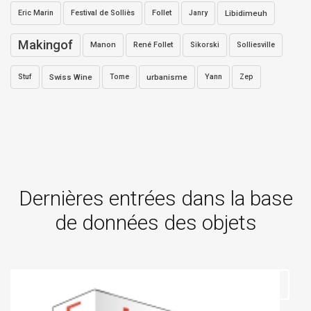
Eric Marin
Festival de Solliès
Follet
Janry
Libidimeuh
Makingof
Manon
René Follet
Sikorski
Solliesville
Stuf
Swiss Wine
Tome
urbanisme
Yann
Zep
Dernières entrées dans la base
de données des objets