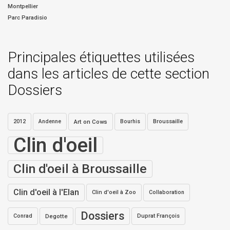
Montpellier
Parc Paradisio
Principales étiquettes utilisées
dans les articles de cette section
Dossiers
2012
Andenne
Art on Cows
Bourhis
Broussaille
Clin d'oeil
Clin d'oeil à Broussaille
Clin d'oeil à l'Elan
Clin d'oeil à Zoo
Collaboration
Dossiers
Conrad
Degotte
Duprat François