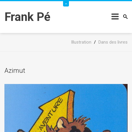
Frank Pé
Illustration
/
Dans des livres
Azimut