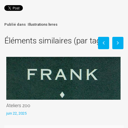
Publié dans
Illustrations livres
Éléments similaires (par tag)
Ateliers zoo
B
juin 22, 2025
n