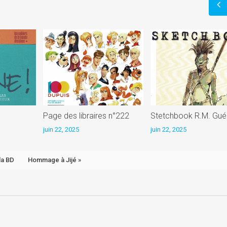
)
Page des libraires n°222
Stetchbook R.M. Gué
juin 22, 2025
juin 22, 2025
la BD
Hommage à Jijé »