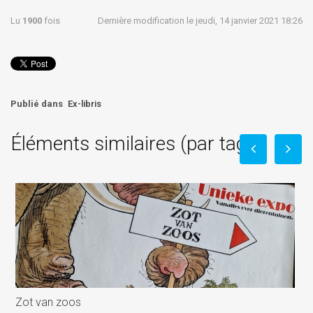
Lu
1900
fois
Dernière modification le jeudi, 14 janvier 2021 18:26
Publié dans
Ex-libris
Éléments similaires (par tag)
Zot van zoos
B