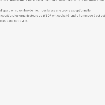
hée des
Nemo’s de la BD
et de la décoration de la façade de la
librairie Littl
 disparu en novembre dernier, nous laisse une œuvre exceptionnelle.
isparition, les organisateurs du
WBDF
ont souhaité rendre hommage à cet aut
 art dans notre ville.