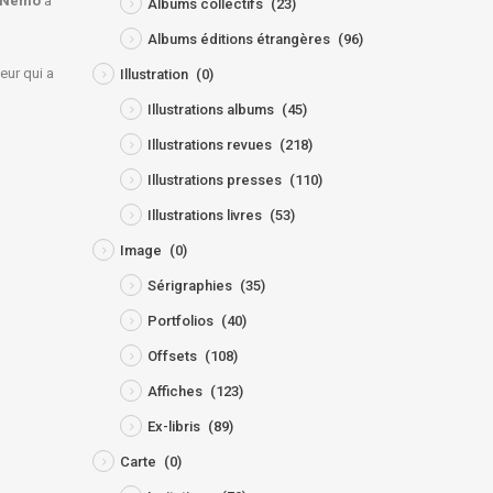
e Nemo
à
Albums collectifs
(23)
Albums éditions étrangères
(96)
eur qui a
Illustration
(0)
Illustrations albums
(45)
Illustrations revues
(218)
Illustrations presses
(110)
Illustrations livres
(53)
Image
(0)
Sérigraphies
(35)
Portfolios
(40)
Offsets
(108)
Affiches
(123)
Ex-libris
(89)
Carte
(0)