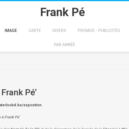
Frank Pé
IMAGE
CARTE
DIVERS
PROMOS - PUBLICITÉS
PAR ANNÉE
Frank Pé’
aterloobd.be/exposition
e à
Frank Pé
’