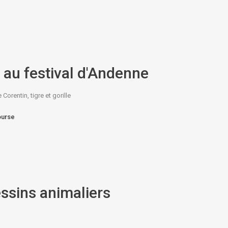
n au festival d'Andenne
orentin, tigre et gorille
ourse
ssins animaliers