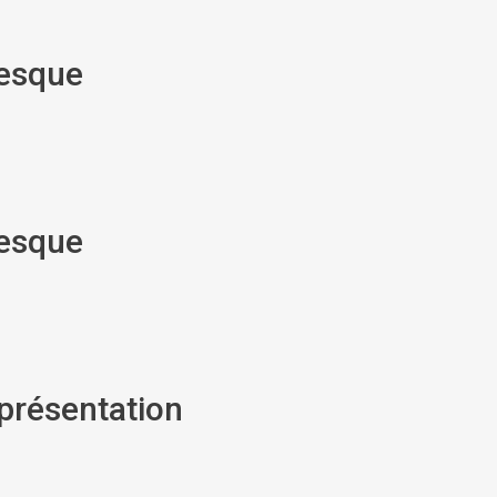
resque
resque
présentation