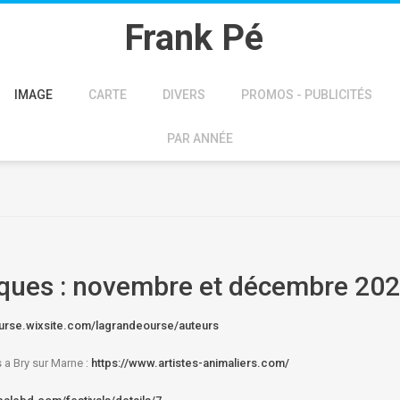
Frank Pé
IMAGE
CARTE
DIVERS
PROMOS - PUBLICITÉS
PAR ANNÉE
liques : novembre et décembre 20
urse.wixsite.
com/lagrandeourse/auteurs
 a Bry sur Marne :
https://www.artistes-
animaliers.com/