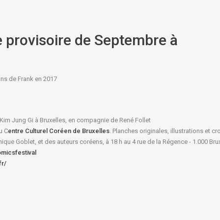
 provisoire de Septembre à
ons de Frank en 2017
Kim Jung Gi à Bruxelles, en compagnie de René Follet
u C
entre Culturel Coréen de Bruxelles
. Planches originales, illustrations et cr
que Goblet, et des auteurs coréens, à 18 h au 4 rue de la Régence - 1.000 Brux
omicsfestival
fr/