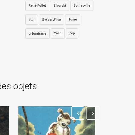
René Follet
Sikorski
Solliesville
Stuf
Swiss Wine
Tome
urbanisme
Yann
Zep
des objets