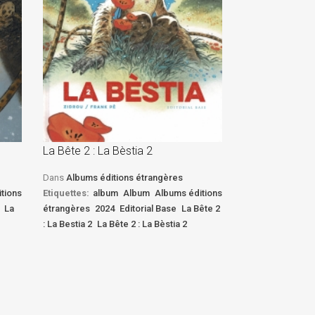
La Bête 2 : La Bèstia 2
La Bête 2 : La 
Dans
Albums éditions étrangères
Dans
Albums édi
tions
Etiquettes:
album
Album
Albums éditions
Etiquettes:
albu
La
étrangères
2024
Editorial Base
La Bête 2
étrangères
2024
: La Bestia 2
La Bête 2 : La Bèstia 2
: La Bestia 2