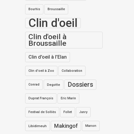
Bourhis
Broussaille
Clin d'oeil
Clin d'oeil à
Broussaille
Clin d'oeil à l'Elan
Clin d'oeil à Zoo
Collaboration
Dossiers
Conrad
Degotte
Duprat François
Eric Marin
Festival de Solliès
Follet
Janry
Makingof
Libidimeuh
Manon