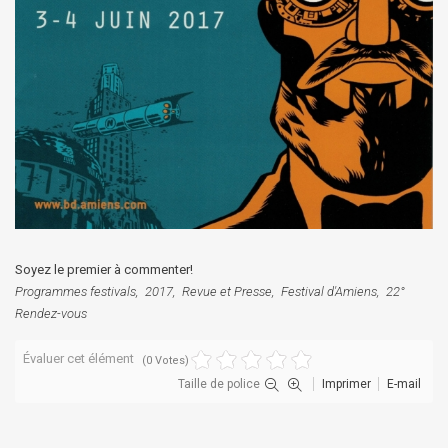
Soyez le premier à commenter!
Programmes festivals
2017
Revue et Presse
Festival d'Amiens
22°
Rendez-vous
Évaluer cet élément
(0 Votes)
Taille de police
Imprimer
E-mail