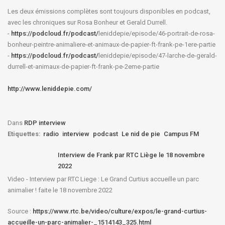
Les deux émissions complètes sont toujours disponibles en podcast,
avec les chroniques sur Rosa Bonheur et Gerald Durrell.
-
https://podcloud.fr/podcast/
leniddepie/episode/46-
portrait-de-rosa-
bonheur-
peintre-animaliere-et-animaux-
de-papier-ft-frank-pe-1ere-
partie
-
https://podcloud.fr/podcast/
leniddepie/episode/47-larche-
de-gerald-
durrell-et-animaux-
de-papier-ft-frank-pe-2eme-
partie
http://www.leniddepie.com/
Dans
RDP interview
Etiquettes:
radio
interview
podcast
Le nid de pie
Campus FM
Interview de Frank par RTC Liège le 18 novembre
2022
Video - Interview par RTC Liege : Le Grand Curtius accueille un parc
animalier ! faite le 18 novembre 2022
Source :
https://www.rtc.be/video/culture/expos/le-grand-curtius-
accueille-un-parc-animalier-_1514143_325.html