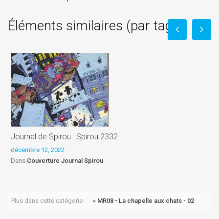
Éléments similaires (par tag)
Journal de Spirou : Spirou 2332
J
décembre 12, 2022
d
Dans
Couverture Journal Spirou
Plus dans cette catégorie :
« MR08 - La chapelle aux chats - 02