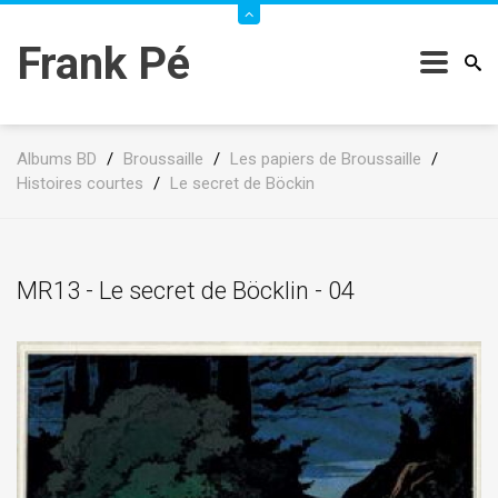
Frank Pé
Albums BD
/
Broussaille
/
Les papiers de Broussaille
/
Histoires courtes
/
Le secret de Böckin
MR13 - Le secret de Böcklin - 04