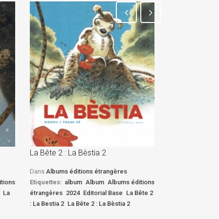
La Bête 2 : La Bèstia 2
La Bête 2 : La 
Dans
Albums éditions étrangères
Dans
Albums édi
tions
Etiquettes:
album
Album
Albums éditions
Etiquettes:
albu
La
étrangères
2024
Editorial Base
La Bête 2
étrangères
2024
: La Bestia 2
La Bête 2 : La Bèstia 2
: La Bestia 2