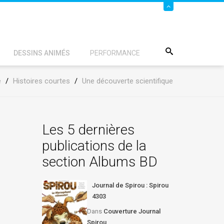
DESSINS ANIMÉS
PERFORMANCE
e
/
Histoires courtes
/
Une découverte scientifique
Les 5 dernières
publications de la
section Albums BD
Journal de Spirou : Spirou
4303
Dans
Couverture Journal
Spirou