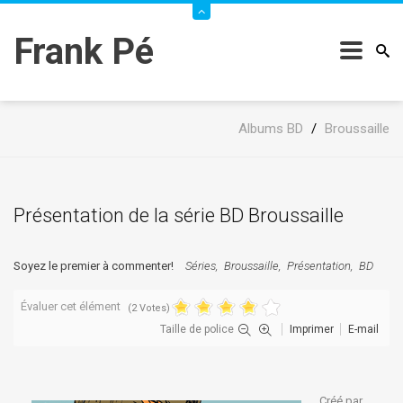
Frank Pé
Albums BD
/
Broussaille
Présentation de la série BD Broussaille
Soyez le premier à commenter!
Séries
Broussaille
Présentation
BD
Évaluer cet élément
(2 Votes)
Taille de police
Imprimer
E-mail
Créé par