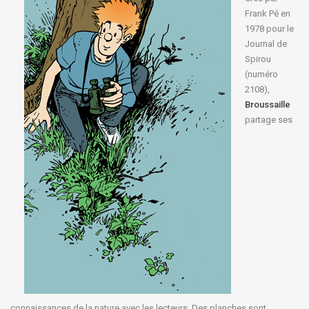
Frank Pé en
1978 pour le
Journal de
Spirou
(numéro
2108),
Broussaille
partage ses
connaissances de la nature avec les lecteurs. Des planches sont