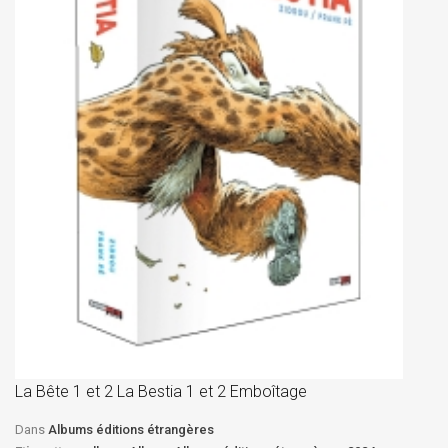
La
D
La Bête 1 et 2 La Bestia 1 et 2 Emboîtage
Et
Bê
Dans
Albums éditions étrangères