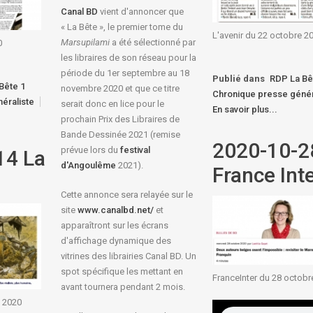
Canal BD
vient d'annoncer que
« La Bête », le premier tome du
L'avenir du 22 octobre 2
Marsupilami
a été sélectionné par
0
les libraires de son réseau pour la
période du 1er septembre au 18
Publié dans
RDP La Bê
Bête 1
novembre 2020 et que ce titre
Chronique presse génér
éraliste
serait donc en lice pour le
En savoir plus...
prochain Prix des Libraires de
Bande Dessinée 2021 (remise
2020-10-2
prévue lors du
festival
14 La
d'Angoulême
2021).
France Int
Cette annonce sera relayée sur le
site
www.canalbd.net/
et
apparaîtront sur les écrans
d'affichage dynamique des
vitrines des librairies Canal BD. Un
spot spécifique les mettant en
FranceInter du 28 octobr
avant tournera pendant 2 mois.
e 2020