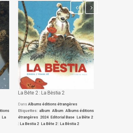
La Bête 2 : La Bèstia 2
La Bête 2 : La 
Dans
Albums éditions étrangères
Dans
Albums édi
tions
Etiquettes:
album
Album
Albums éditions
Etiquettes:
albu
La
étrangères
2024
Editorial Base
La Bête 2
étrangères
2024
: La Bestia 2
La Bête 2 : La Bèstia 2
: La Bestia 2