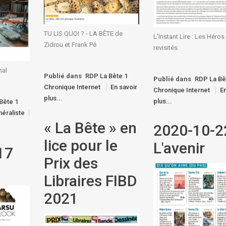
TU LIS QUOI ? - LA BÊTE de
L'Instant Lire : Les Héro
Zidrou et Frank Pé
revisités
mal
Publié dans
RDP La Bête 1
Publié dans
RDP La Bê
Chronique Internet
En savoir
Chronique Internet
En
plus...
plus...
Bête 1
éraliste
« La Bête » en
2020-10-2
lice pour le
L'avenir
17
Prix des
Libraires FIBD
2021