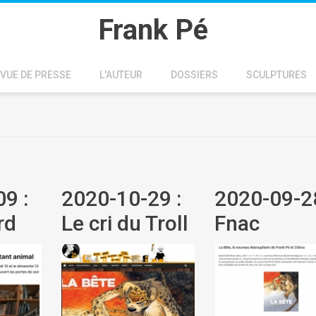
Frank Pé
VUE DE PRESSE
L'AUTEUR
DOSSIERS
SCULPTURES
9 :
2020-10-29 :
2020-09-28
rd
Le cri du Troll
Fnac