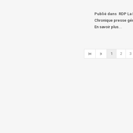
Publié dans
RDP La 
Chronique presse gén
En savoir plus...
1
2
3