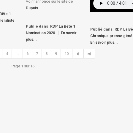
Voir l'annonce sur le site de
Dupuis
Bête 1
éraliste
Publié dans
RDP La Bête 1
Publié dans
RDP La Bê
Nomination 2020
En savoir
Chronique presse génér
plus...
En savoir plus...
4
...
6
7
8
9
10
Page 1 sur 16