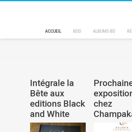
ACCUEIL
BDD
ALBUMS BD
RE
Intégrale la
Prochain
Bête aux
expositio
editions Black
chez
and White
Champak