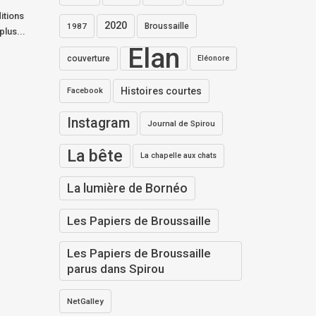
itions
2020
1987
Broussaille
plus...
Elan
couverture
Eléonore
Histoires courtes
Facebook
Instagram
Journal de Spirou
La bête
La chapelle aux chats
La lumière de Bornéo
Les Papiers de Broussaille
Les Papiers de Broussaille
parus dans Spirou
NetGalley