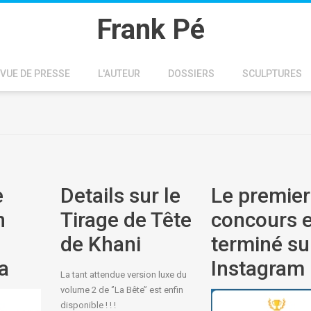
Frank Pé
VUE DE PRESSE
L'AUTEUR
DOSSIERS
SCULPTURES
e
Details sur le
Le premier
n
Tirage de Tête
concours e
de Khani
terminé su
a
Instagram
La tant attendue version luxe du
volume 2 de ‘’La Bête’’ est enfin
disponible ! ! !