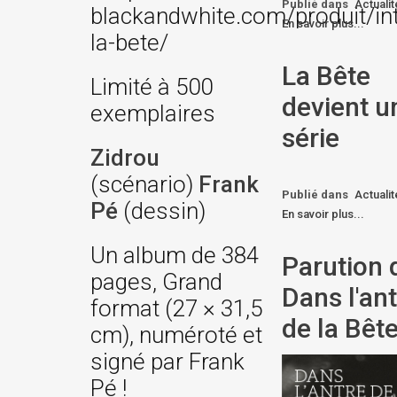
Publié dans
Actuali
blackandwhite.com/produit/int
En savoir plus...
la-bete/
La Bête
Limité à 500
devient u
exemplaires
série
Zidrou
(scénario)
Frank
Publié dans
Actuali
Pé
(dessin)
En savoir plus...
Un album de 384
Parution 
pages, Grand
Dans l'an
format (27 × 31,5
de la Bêt
cm), numéroté et
signé par Frank
Pé !