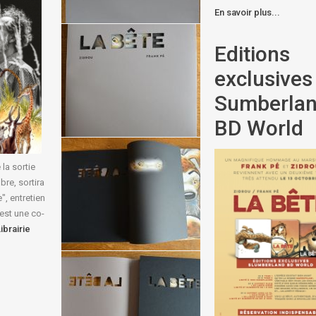
En savoir plus...
Editions
exclusives
Sumberla
BD World
a sortie
bre, sortira
", entretien
 est une co-
ibrairie