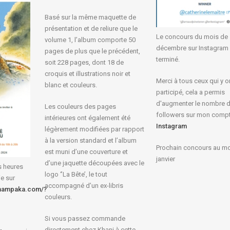
Basé sur la même maquette de
présentation et de reliure que le
Le concours du mois de
volume 1, l’album comporte 50
décembre sur Instagram 
pages de plus que le précédent,
terminé.
soit 228 pages, dont 18 de
croquis et illustrations noir et
Merci à tous ceux qui y o
blanc et couleurs.
participé, cela a permis
d'augmenter le nombre 
Les couleurs des pages
followers sur mon comp
intérieures ont également été
Instagram
légèrement modifiées par rapport
à la version standard et l’album
Prochain concours au mo
est muni d’une couverture et
janvier
d’une jaquette découpées avec le
s heures
logo ‘’La Bête’, le tout
ie sur
accompagné d’un ex-libris
champaka.com/?
couleurs.
Si vous passez commande
directement chez Khani à cette