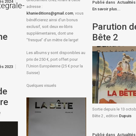
tés 2024
Publié dans
Actualités
egrale-
adresse :
En savoir plus...
khanieditions@gmail.com
, vous
bénéficierez ainsi d’un bonus
Parution d
exclusif, soit deux ex-libris
supplémentaires, dont une
ne
Bête 2
‘’fresque’’ d’un mètre de large!
Les albums y sont disponibles au
prix de 250 €, port offert pour
l’Union Européenne (25 € pour la
tés 2023
Suisse)
Quelques visuels
de
tre
Sortie depuis le 13 octob
e
Bête 2 , edition
Dupuis
Publié dans
Actualités