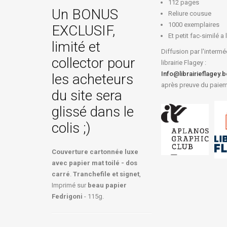
112 pages
Un BONUS
Reliure cousue
1000 exemplaires
EXCLUSIF,
Et petit fac-similé a l
limité et
Diffusion par l'intermé
collector pour
librairie Flagey :
Info@librairieflagey.
les acheteurs
après preuve du paie
du site sera
glissé dans le
colis ;)
Couverture cartonnée luxe
avec papier mat toilé - dos
carré
.
Tranchefile et signet
,
Imprimé sur
beau papier
Fedrigoni
- 115g.