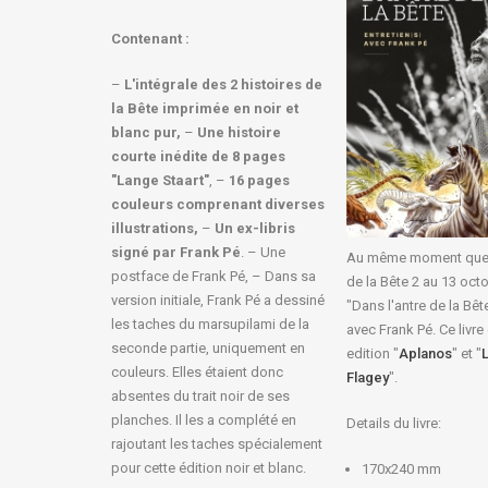
Contenant :
–
L'intégrale des 2 histoires de
la Bête imprimée en noir et
blanc pur,
–
Une histoire
courte inédite de 8 pages
"Lange Staart"
, –
16 pages
couleurs comprenant diverses
illustrations,
–
Un ex-libris
signé par Frank Pé
. – Une
Au même moment que l
postface de Frank Pé, – Dans sa
de la Bête 2 au 13 octo
version initiale, Frank Pé a dessiné
"Dans l'antre de la Bête
les taches du marsupilami de la
avec Frank Pé. Ce livre
seconde partie, uniquement en
edition "
Aplanos
" et "
L
couleurs. Elles étaient donc
Flagey
".
absentes du trait noir de ses
planches. Il les a complété en
Details du livre:
rajoutant les taches spécialement
pour cette édition noir et blanc.
170x240 mm