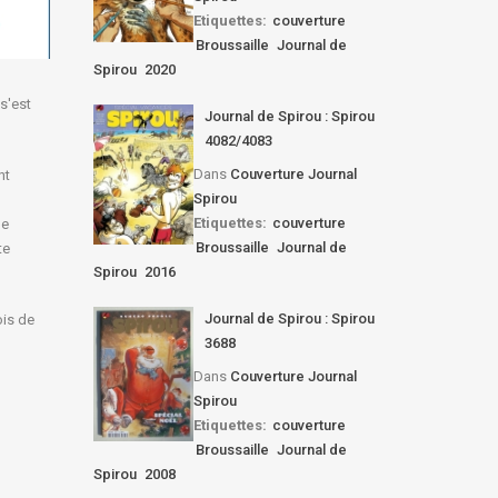
Etiquettes:
couverture
Broussaille
Journal de
Spirou
2020
s'est
Journal de Spirou : Spirou
4082/4083
Dans
Couverture Journal
nt
Spirou
Etiquettes:
couverture
de
Broussaille
Journal de
te
Spirou
2016
Journal de Spirou : Spirou
is de
3688
Dans
Couverture Journal
Spirou
Etiquettes:
couverture
Broussaille
Journal de
Spirou
2008