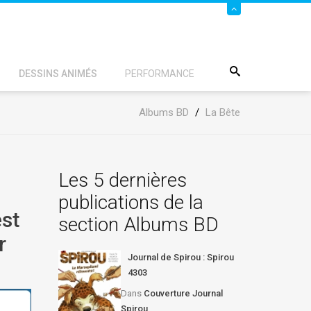
DESSINS ANIMÉS
PERFORMANCE
Albums BD
/
La Bête
Les 5 dernières
publications de la
st
section Albums BD
r
Journal de Spirou : Spirou
4303
Dans
Couverture Journal
Spirou