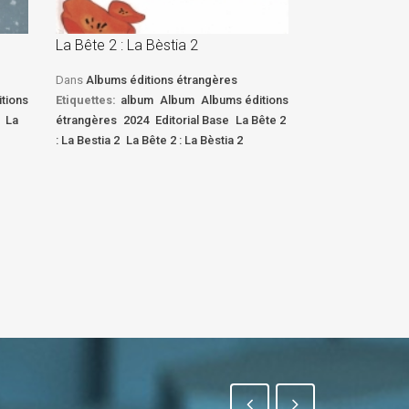
La Bête 2 : La Bèstia 2
La Bête 2 : La 
Dans
Albums éditions étrangères
Dans
Albums édi
tions
Etiquettes:
album
Album
Albums éditions
Etiquettes:
albu
La
étrangères
2024
Editorial Base
La Bête 2
étrangères
2024
: La Bestia 2
La Bête 2 : La Bèstia 2
: La Bestia 2